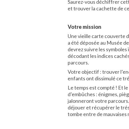
Saurez-vous déchiffrer cet
et trouver la cachette de c
Votre mission
Une vieille carte couverte 
a été
déposée au Musée de
devrez suivre les symboles i
décodant les indices cachés
parcours.
Votre objectif : trouver l’en
enfants ont dissimulé ce tré
Le temps est compté ! Et l
d’embûches : énigmes, pièg
jalonneront votre parcours.
déjouer et récupérer le trés
tombe entre de mauvaises 