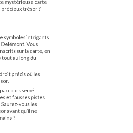
te mystérieuse carte
e précieux trésor ?
de symboles intrigants
 Delémont. Vous
nscrits sur la carte, en
 tout au long du
droit précis où les
sor.
e parcours semé
es et fausses pistes
 Saurez-vous les
or avant qu'il ne
mains ?