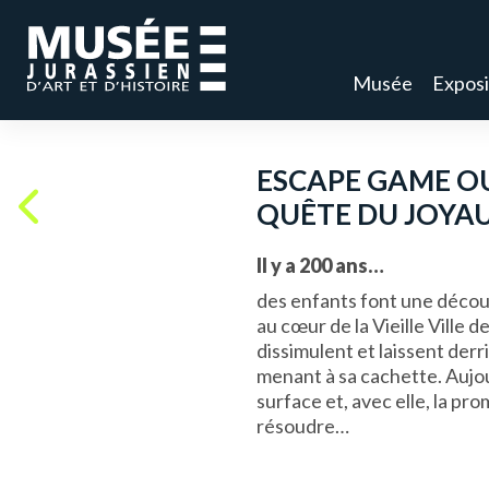
Musée
Exposi
ESCAPE GAME O
QUÊTE DU JOYA
Il y a 200 ans…
des enfants font une décou
au cœur de la Vieille Ville d
dissimulent et laissent der
menant à sa cachette.
Aujou
surface et, avec elle, la p
résoudre…