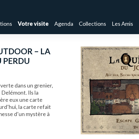
tions
Votre visite
Agenda
Collections
Les Amis
UTDOOR – LA
U PERDU
verte dans un grenier,
e Delémont. Ils la
rière eux une carte
rd’hui, la carte refait
romesse d’un mystère à