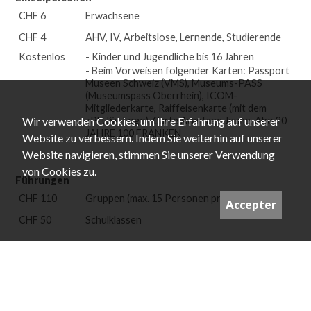
CHF 6
Erwachsene
CHF 4
AHV, IV, Arbeitslose, Lernende, Studierende
Kostenlos
- Kinder und Jugendliche bis 16 Jahren
- Beim Vorweisen folgender Karten: Passport
Museen Schweiz (VMS), Museums-PASS
(Museumspass Oberrhein), ICOM-
Mitgliederkarte, Raiffeisenkarte (mit dem
Wir verwenden Cookies, um Ihre Erfahrung auf unserer
«PLUS»-Logo), Carte Avantage Jeune, Abo 20
JAHRE 100 FRANKEN
Website zu verbessern. Indem Sie weiterhin auf unserer
Website navigieren, stimmen Sie unserer Verwendung
von Cookies zu.
Führungen
CHF 110
Gruppen (
max. 15 Personen pro Führung
)
Accepter
CHF 50
Schulklassen
Gruppenpreise
CHF 4
ab 10 Personen
Kostenlos
Schulklassen und ähnliche Gruppen