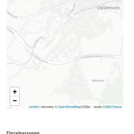
+
−
Leaflet
| données ©
OpenStreetMap
/ODbL - rendu
OSM France
Einzelpersonen