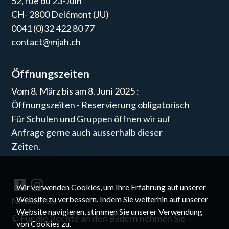
52, rue du 23-Juin
CH- 2800 Delémont (JU)
0041 (0)32 422 80 77
contact@mjah.ch
Öffnungszeiten
Vom 8. März bis am 8. Juni 2025 :
Öffnungszeiten - Reservierung obligatorisch
Für Schulen und Gruppen öffnen wir auf
Anfrage gerne auch ausserhalb dieser
Zeiten.
Wir verwenden Cookies, um Ihre Erfahrung auf unserer
Website zu verbessern. Indem Sie weiterhin auf unserer
Newsletter
Website navigieren, stimmen Sie unserer Verwendung
©
Für die Rechte an den Bildern nehmen Sie
von Cookies zu.