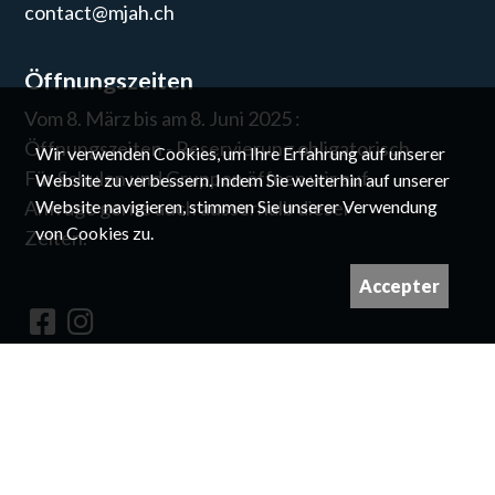
contact@mjah.ch
Öffnungszeiten
Vom 8. März bis am 8. Juni 2025 :
Öffnungszeiten - Reservierung obligatorisch
Wir verwenden Cookies, um Ihre Erfahrung auf unserer
Für Schulen und Gruppen öffnen wir auf
Website zu verbessern. Indem Sie weiterhin auf unserer
Website navigieren, stimmen Sie unserer Verwendung
Anfrage gerne auch ausserhalb dieser
von Cookies zu.
Zeiten.
Accepter
Newsletter
©
Für die Rechte an den Bildern nehmen Sie
bitte Kontakt mit uns auf.
Vorgestellt und entworfen von
Giorgianni & Moeschler