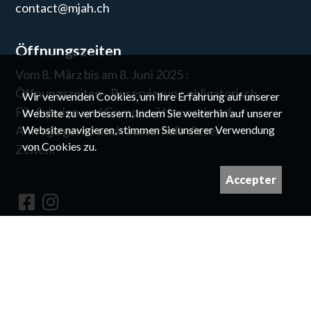
contact@mjah.ch
Öffnungszeiten
Vom 8. März bis am 8. Juni 2025 :
Öffnungszeiten - Reservierung obligatorisch
Wir verwenden Cookies, um Ihre Erfahrung auf unserer
Für Schulen und Gruppen öffnen wir auf
Website zu verbessern. Indem Sie weiterhin auf unserer
Website navigieren, stimmen Sie unserer Verwendung
Anfrage gerne auch ausserhalb dieser
von Cookies zu.
Zeiten.
Accepter
Newsletter
©
Für die Rechte an den Bildern nehmen Sie
bitte Kontakt mit uns auf.
Vorgestellt und entworfen von
Giorgianni & Moeschler