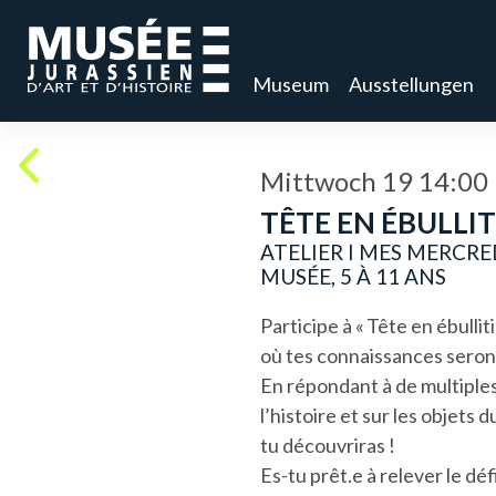
Museum
Ausstellungen
Mittwoch 19 14:00
TÊTE EN ÉBULLI
ATELIER I MES MERCRE
MUSÉE, 5 À 11 ANS
Participe à « Tête en ébulliti
où tes connaissances seront
En répondant à de multiple
l’histoire
et sur les objets 
tu découvriras !
Es-tu prêt
.
e à relever le déf