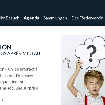
Ihr Besuch
Agenda
Sammlungen
Der Förderverein
TION
DIS APRÈS-MIDI AU
on », un jeu interactif
 mises à l’épreuve !
s questions sur
du musée, une surprise
i ?