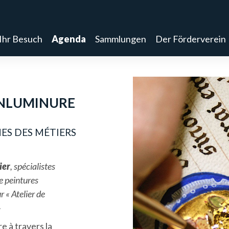
Ihr Besuch
Agenda
Sammlungen
Der Förderverein
’ENLUMINURE
ES DES MÉTIERS
ier
, spécialistes
e peintures
r « Atelier de
»
re à travers la