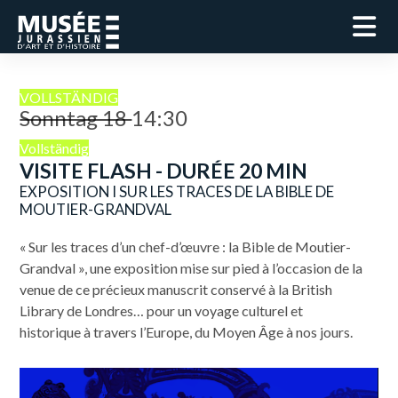
VOLLSTÄNDIG
Sonntag 18
14:30
Vollständig
VISITE FLASH - DURÉE 20 MIN
EXPOSITION I SUR LES TRACES DE LA BIBLE DE
MOUTIER-GRANDVAL
« Sur les traces d’un chef-d’œuvre : la Bible de Moutier-
Grandval », une exposition mise sur pied à l’occasion de la
venue de ce précieux manuscrit conservé à la British
Library de Londres… pour un voyage culturel et
historique à travers l’Europe, du Moyen Âge à nos jours.