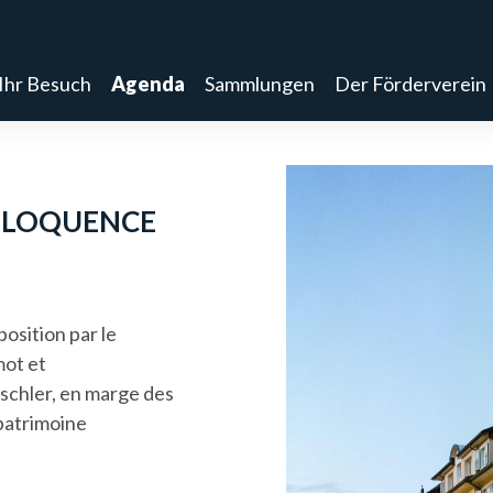
Ihr Besuch
Agenda
Sammlungen
Der Förderverein
’ÉLOQUENCE
osition par le
ot et
schler,
en marge des
patrimoine