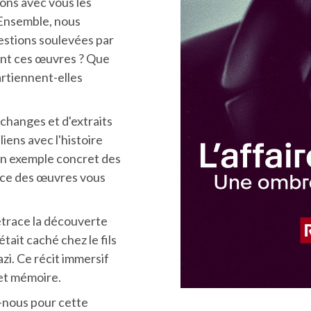
ons avec vous les
 Ensemble, nous
estions soulevées par
ent ces œuvres ? Que
artiennent-elles
changes et d'extraits
liens avec l'histoire
Un exemple concret des
nce des œuvres vous
etrace la découverte
était caché chez le fils
i. Ce récit immersif
 et mémoire.
z-nous pour cette