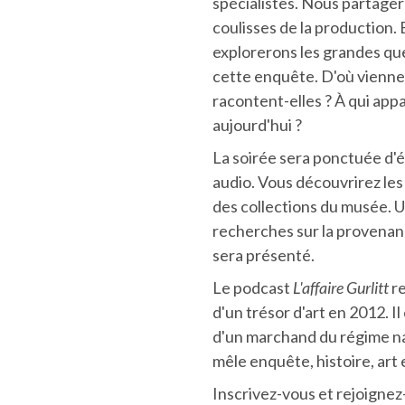
spécialistes. Nous partager
coulisses de la production.
explorerons les grandes qu
cette enquête. D'où vienn
racontent-elles ? À qui app
aujourd'hui ?
La soirée sera ponctuée d'é
audio. Vous découvrirez les 
des collections du musée. 
recherches sur la provena
sera présenté.
Le podcast
L'affaire Gurlitt
r
d'un trésor d'art en 2012. Il 
d'un marchand du régime naz
mêle enquête, histoire, art
Inscrivez-vous et rejoigne