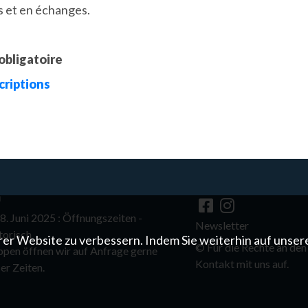
s et en échanges.
 obligatoire
scriptions
n
. Juni 2025 : Öffnungszeiten -
Newsletter
torisch
er Website zu verbessern. Indem Sie weiterhin auf unser
©
Für die Rechte an den
ppen öffnen wir auf Anfrage gerne
Kontakt mit uns auf.
er Zeiten.