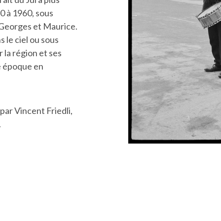
0 à 1960, sous
, Georges et Maurice.
s le ciel ou sous
 la région et ses
ne époque en
 par Vincent Friedli,
.