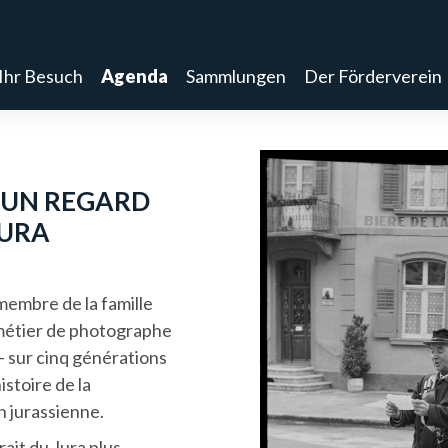
Ihr Besuch
Agenda
Sammlungen
Der Förderverein
 UN REGARD
JURA
membre de la famille
 métier de photographe
 – sur cinq générations
istoire de la
n jurassienne.
rait du Jura plus