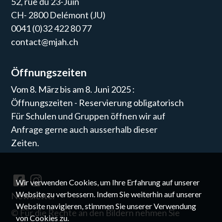
52, rue du 23-Juin
CH- 2800 Delémont (JU)
0041 (0)32 422 80 77
contact@mjah.ch
Öffnungszeiten
Vom 8. März bis am 8. Juni 2025 :
Öffnungszeiten - Reservierung obligatorisch
Für Schulen und Gruppen öffnen wir auf
Anfrage gerne auch ausserhalb dieser
Zeiten.
Wir verwenden Cookies, um Ihre Erfahrung auf unserer
Website zu verbessern. Indem Sie weiterhin auf unserer
Newsletter
Website navigieren, stimmen Sie unserer Verwendung
©
Für die Rechte an den Bildern nehmen Sie
von Cookies zu.