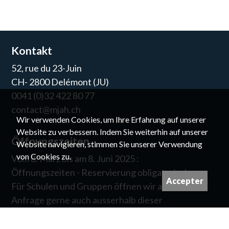
Kontakt
52, rue du 23-Juin
CH- 2800 Delémont (JU)
0041 (0)32 422 80 77
contact@mjah.ch
Wir verwenden Cookies, um Ihre Erfahrung auf unserer
Website zu verbessern. Indem Sie weiterhin auf unserer
Öffnungszeiten
Website navigieren, stimmen Sie unserer Verwendung
von Cookies zu.
Vom 8. März bis am 8. Juni 2025 :
Öffnungszeiten - Reservierung obligatorisch
Accepter
Für Schulen und Gruppen öffnen wir auf
Anfrage gerne auch ausserhalb dieser
Zeiten.