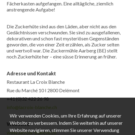
Fächerkasten aufgefangen. Eine alltägliche, ziemlich
anstrengende Aufgabe!
Die Zuckerhüte sind aus den Läden, aber nicht aus den
Gedächtnissen verschwunden. Sie sind zu ausgefallenen,
dekorativen und schon fast mysteriösen Gegenständen
geworden, die von einer Zeit erzählen, als Zucker selten
und wertvoll war. Die Zuckermühle Aarberg (BE) stellt
noch Zuckerhüte her – eine süsse Erinnerung an früher.
Adresse und K
ontakt
Restaurant La Croix Blanche
Rue du Marché 10 I 2800 Delémont
+41 (0)32 422 26 98
info@lacroix-blanche.ch
Wir verwenden Cookies, um Ihre Erfahrung auf unserer
Website zu verbessern. Indem Sie weiterhin auf unserer
Webseite
Website navigieren, stimmen Sie unserer Verwendung
www.lacroix-blanche.ch