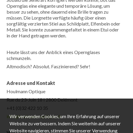
Opernglas eine elegante und temporäre Lösung, um
besser zu sehen, ohne dauernd eine Brille tragen zu
müssen. Die Lorgnette verfügte häufig über einen
sorgfältig verzierten Stiel aus Schildplatt, Elfenbein oder
Metall. Sie konnte zusammengefaltet in einem Etui oder
in der Hand getragen werden.
Heute lässt uns der Anblick eines Opernglases
schmunzeln.
Altmodisch? Absolut. Faszinierend? Sehr!
Adresse und Kontakt
Houlmann Optique
Rue du 23-Juin 18 I 2800 Delémont
+41 (0)32 422 10 35
info@houlmann-optique.ch
Wir verwenden Cookies, um Ihre Erfahrung auf unserer
Website zu verbessern. Indem Sie weiterhin auf unserer
Website navigieren, stimmen Sie unserer Verwendung
Webseite