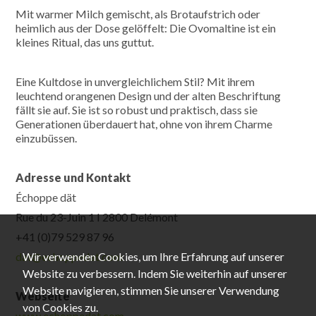
Mit warmer Milch gemischt, als Brotaufstrich oder
heimlich aus der Dose gelöffelt: Die Ovomaltine ist ein
kleines Ritual, das uns guttut.
Eine Kultdose in unvergleichlichem Stil? Mit ihrem
leuchtend orangenen Design und der alten Beschriftung
fällt sie auf. Sie ist so robust und praktisch, dass sie
Generationen überdauert hat, ohne von ihrem Charme
einzubüssen.
Adresse und Kontakt
Échoppe dät
Rue du 23-Juin 1 I 2800 Delémont
+41 (0)79 529 87 96
dat@echoppedat.com
Wir verwenden Cookies, um Ihre Erfahrung auf unserer
Website zu verbessern. Indem Sie weiterhin auf unserer
Website navigieren, stimmen Sie unserer Verwendung
Webseite
von Cookies zu.
www.echoppedat.com