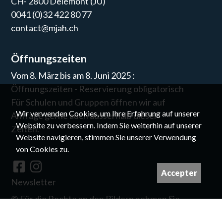
CH- 2800 Delémont (JU)
0041 (0)32 422 80 77
contact@mjah.ch
Öffnungszeiten
Vom 8. März bis am 8. Juni 2025 :
Öffnungszeiten - Reservierung obligatorisch
Für Schulen und Gruppen öffnen wir auf
Wir verwenden Cookies, um Ihre Erfahrung auf unserer
Anfrage gerne auch ausserhalb dieser
Website zu verbessern. Indem Sie weiterhin auf unserer
Zeiten.
Website navigieren, stimmen Sie unserer Verwendung
von Cookies zu.
Accepter
Newsletter
©
Für die Rechte an den Bildern nehmen Sie
bitte Kontakt mit uns auf.