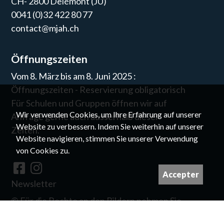
CH- 2800 Delémont (JU)
0041 (0)32 422 80 77
contact@mjah.ch
Öffnungszeiten
Vom 8. März bis am 8. Juni 2025 :
Öffnungszeiten - Reservierung obligatorisch
Für Schulen und Gruppen öffnen wir auf
Wir verwenden Cookies, um Ihre Erfahrung auf unserer
Anfrage gerne auch ausserhalb dieser
Website zu verbessern. Indem Sie weiterhin auf unserer
Zeiten.
Website navigieren, stimmen Sie unserer Verwendung
von Cookies zu.
Accepter
Newsletter
©
Für die Rechte an den Bildern nehmen Sie
bitte Kontakt mit uns auf.