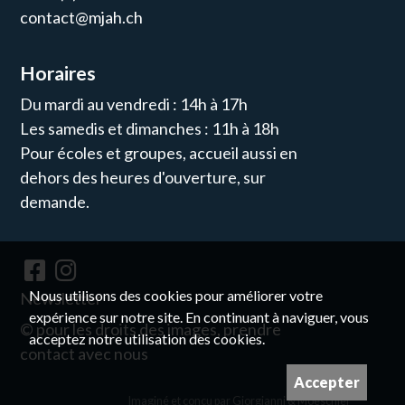
contact@mjah.ch
Horaires
Du mardi au vendredi : 14h à 17h
Les samedis et dimanches : 11h à 18h
Pour écoles et groupes, accueil aussi en
dehors des heures d'ouverture, sur
demande.
Nous utilisons des cookies pour améliorer votre
Newsletter
expérience sur notre site. En continuant à naviguer, vous
© pour les droits des images, prendre
acceptez notre utilisation des cookies.
contact avec nous
Accepter
Imaginé et conçu par
Giorgianni & Moeschler