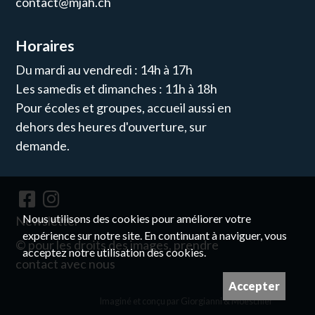
contact@mjah.ch
Horaires
Du mardi au vendredi : 14h à 17h
Les samedis et dimanches : 11h à 18h
Pour écoles et groupes, accueil aussi en
dehors des heures d'ouverture, sur
demande.
Nous utilisons des cookies pour améliorer votre
Newsletter
expérience sur notre site. En continuant à naviguer, vous
© pour les droits des images, prendre
acceptez notre utilisation des cookies.
contact avec nous
Accepter
Imaginé et conçu par
Giorgianni & Moeschler