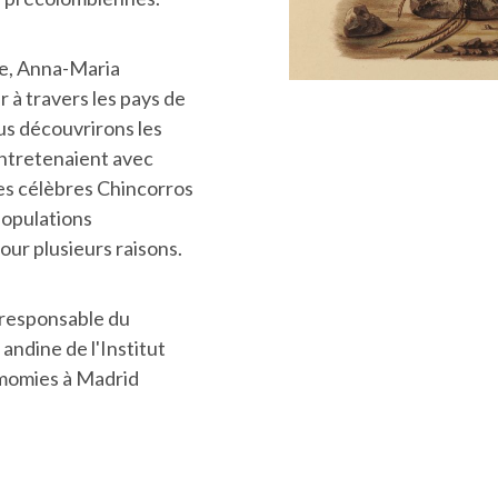
re, Anna-Maria
 à travers les pays de
us découvrirons les
entretenaient avec
les célèbres Chincorros
populations
our plusieurs raisons.
responsable du
ndine de l'Institut
 momies à Madrid