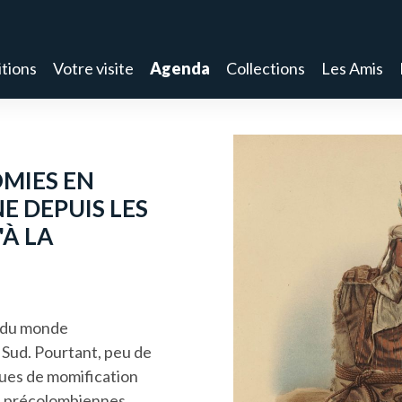
tions
Votre visite
Agenda
Collections
Les Amis
OMIES EN
E DEPUIS LES
'À LA
 du monde
Sud. Pourtant, peu de
ques de momification
ns précolombiennes.