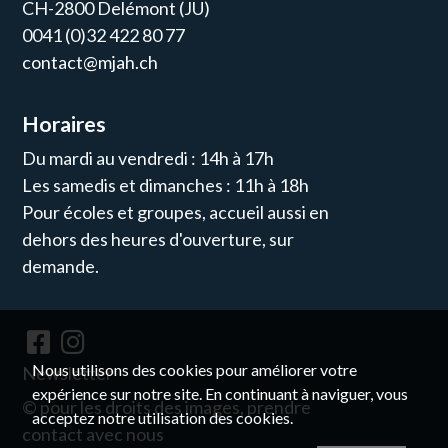
CH-2800 Delémont (JU)
0041 (0)32 422 80 77
contact@mjah.ch
Horaires
Du mardi au vendredi : 14h à 17h
Les samedis et dimanches : 11h à 18h
Pour écoles et groupes, accueil aussi en
dehors des heures d'ouverture, sur
demande.
Nous utilisons des cookies pour améliorer votre
Newsletter
expérience sur notre site. En continuant à naviguer, vous
© pour les droits des images, prendre
acceptez notre utilisation des cookies.
contact avec nous