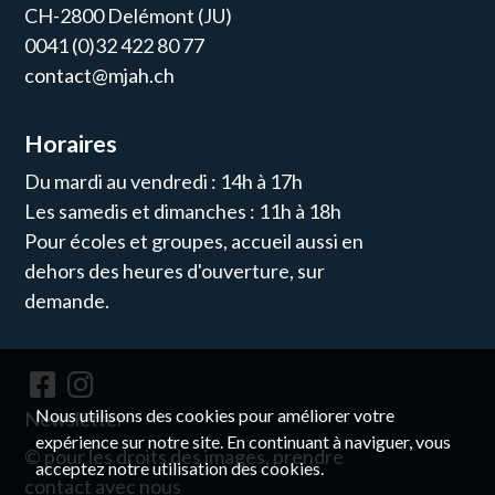
CH-2800 Delémont (JU)
0041 (0)32 422 80 77
contact@mjah.ch
Horaires
Du mardi au vendredi : 14h à 17h
Les samedis et dimanches : 11h à 18h
Pour écoles et groupes, accueil aussi en
dehors des heures d'ouverture, sur
demande.
Nous utilisons des cookies pour améliorer votre
Newsletter
expérience sur notre site. En continuant à naviguer, vous
© pour les droits des images, prendre
acceptez notre utilisation des cookies.
contact avec nous