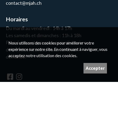
contact@mjah.ch
Horaires
Du mardi au vendredi : 14h à 17h
Les samedis et dimanches : 11h à 18h
Pour écoles et groupes, accueil aussi en
Nous utilisons des cookies pour améliorer votre
expérience sur notre site. En continuant à naviguer, vous
dehors des heures d'ouverture, sur
acceptez notre utilisation des cookies.
demande.
Accepter
Newsletter
© pour les droits des images, prendre
contact avec nous
Imaginé et conçu par
Giorgianni & Moeschler