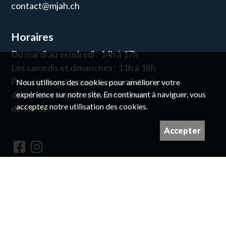
contact@mjah.ch
Horaires
Du mardi au vendredi : 14h à 17h
Les samedis et dimanches : 11h à 18h
Pour écoles et groupes, accueil aussi en
Nous utilisons des cookies pour améliorer votre
expérience sur notre site. En continuant à naviguer, vous
dehors des heures d'ouverture, sur
acceptez notre utilisation des cookies.
demande.
Accepter
Newsletter
© pour les droits des images, prendre
contact avec nous
Imaginé et conçu par
Giorgianni & Moeschler