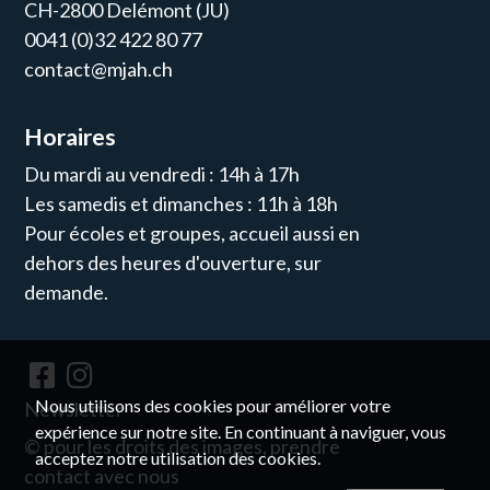
CH-2800 Delémont (JU)
0041 (0)32 422 80 77
contact@mjah.ch
Horaires
Du mardi au vendredi : 14h à 17h
Les samedis et dimanches : 11h à 18h
Pour écoles et groupes, accueil aussi en
dehors des heures d'ouverture, sur
demande.
Nous utilisons des cookies pour améliorer votre
Newsletter
expérience sur notre site. En continuant à naviguer, vous
© pour les droits des images, prendre
acceptez notre utilisation des cookies.
contact avec nous