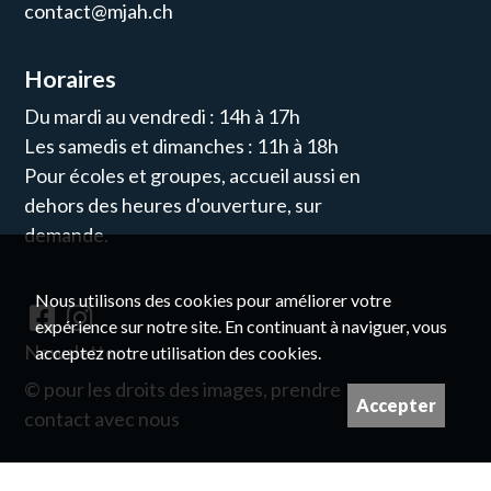
contact@mjah.ch
Horaires
Du mardi au vendredi : 14h à 17h
Les samedis et dimanches : 11h à 18h
Pour écoles et groupes, accueil aussi en
dehors des heures d'ouverture, sur
demande.
Nous utilisons des cookies pour améliorer votre
expérience sur notre site. En continuant à naviguer, vous
Newsletter
acceptez notre utilisation des cookies.
© pour les droits des images, prendre
Accepter
contact avec nous
Imaginé et conçu par
Giorgianni & Moeschler