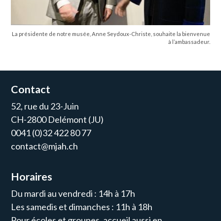
La présidente de notre musée, Anne Seydoux-Christe, souhaite la bienvenue
à l’ambassadeur.
Contact
52, rue du 23-Juin
CH-2800 Delémont (JU)
0041 (0)32 422 80 77
contact@mjah.ch
Horaires
Du mardi au vendredi : 14h à 17h
Les samedis et dimanches : 11h à 18h
Pour écoles et groupes, accueil aussi en