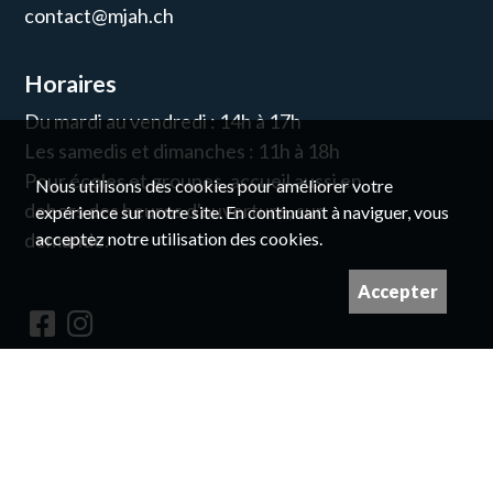
contact@mjah.ch
Horaires
Du mardi au vendredi : 14h à 17h
Les samedis et dimanches : 11h à 18h
Pour écoles et groupes, accueil aussi en
Nous utilisons des cookies pour améliorer votre
dehors des heures d'ouverture, sur
expérience sur notre site. En continuant à naviguer, vous
acceptez notre utilisation des cookies.
demande.
Accepter
Newsletter
© pour les droits des images, prendre
contact avec nous
Imaginé et conçu par
Giorgianni & Moeschler