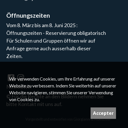
Öffnungszeiten
Vom 8. März bis am 8. Juni 2025 :
Öffnungszeiten - Reservierung obligatorisch
Für Schulen und Gruppen öffnen wir auf
Anfrage gerne auch ausserhalb dieser
Zeiten.
Wir verwenden Cookies, um Ihre Erfahrung auf unserer
Website zu verbessern. Indem Sie weiterhin auf unserer
Newsletter
Website navigieren, stimmen Sie unserer Verwendung
©
Für die Rechte an den Bildern nehmen Sie
von Cookies zu.
bitte Kontakt mit uns auf.
Accepter
Vorgestellt und entworfen von
Giorgianni & Moeschler