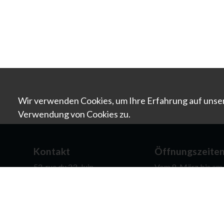
Wir verwenden Cookies, um Ihre Erfahrung auf unser
Verwendung von Cookies zu.
Kontakt
Öffnungszeite
52, rue du 23-Juin
Vom 8. März bis am 8
CH- 2800 Delémont (JU)
Reservierung obliga
0041 (0)32 422 80 77
Für Schulen und Gru
contact@mjah.ch
auch ausserhalb dies