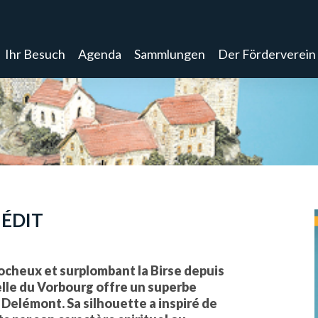
Ihr Besuch
Agenda
Sammlungen
Der Förderverein
NÉDIT
ocheux et surplombant la Birse depuis
pelle du Vorbourg offre un superbe
 Delémont. Sa silhouette a inspiré de