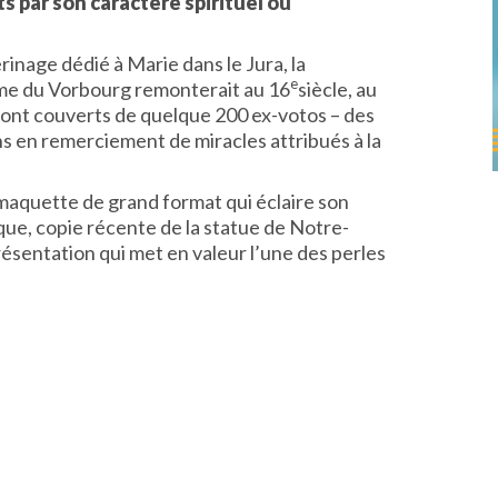
s par son caractère spirituel ou
erinage dédié à Marie dans le Jura, la
e
e du Vorbourg remonterait au 16
siècle, au
sont couverts de quelque 200 ex-votos – des
ns en remerciement de miracles attribués à la
aquette de grand format qui éclaire son
ue, copie récente de la statue de Notre-
entation qui met en valeur l’une des perles