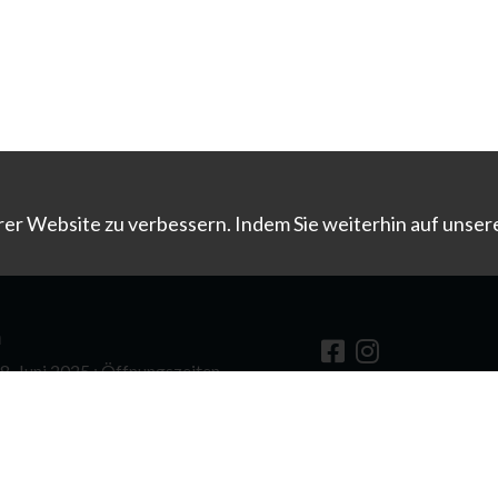
er Website zu verbessern. Indem Sie weiterhin auf unser
n
. Juni 2025 : Öffnungszeiten -
Newsletter
torisch
©
Für die Rechte an den
ppen öffnen wir auf Anfrage gerne
Kontakt mit uns auf.
er Zeiten.