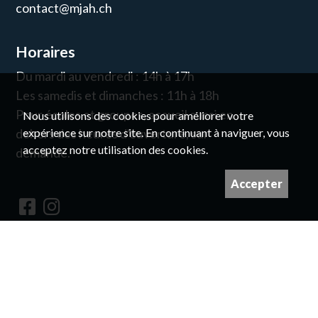
contact@mjah.ch
Horaires
Du mardi au vendredi : 14h à 17h
Les samedis et dimanches : 11h à 18h
Pour écoles et groupes, accueil aussi en
Nous utilisons des cookies pour améliorer votre
expérience sur notre site. En continuant à naviguer, vous
dehors des heures d'ouverture, sur
acceptez notre utilisation des cookies.
demande.
Accepter
Newsletter
© pour les droits des images, prendre
contact avec nous
Imaginé et conçu par
Giorgianni & Moeschler