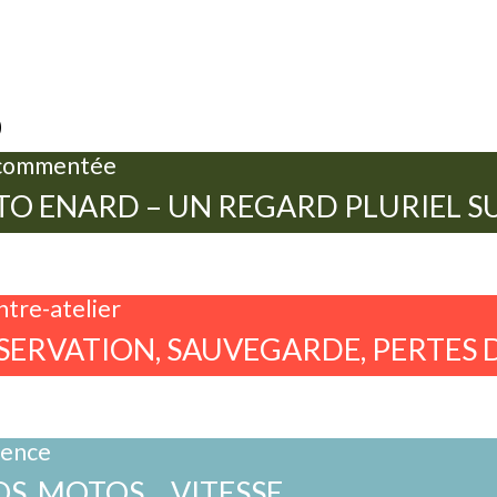
0
 commentée
O ENARD – UN REGARD PLURIEL SU
tre-atelier
ERVATION, SAUVEGARDE, PERTES 
rence
S, MOTOS… VITESSE