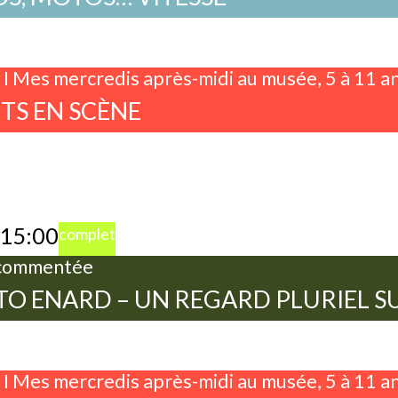
r I Mes mercredis après-midi au musée, 5 à 11 a
TS EN SCÈNE
15:00
complet
 commentée
O ENARD – UN REGARD PLURIEL SU
r I Mes mercredis après-midi au musée, 5 à 11 a