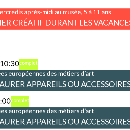
rcredis après-midi au musée, 5 à 11 ans
IER CRÉATIF DURANT LES VACANCE
10:30
complet
es européennes des métiers d’art
AURER APPAREILS OU ACCESSOIRE
:00
complet
es européennes des métiers d’art
AURER APPAREILS OU ACCESSOIRE