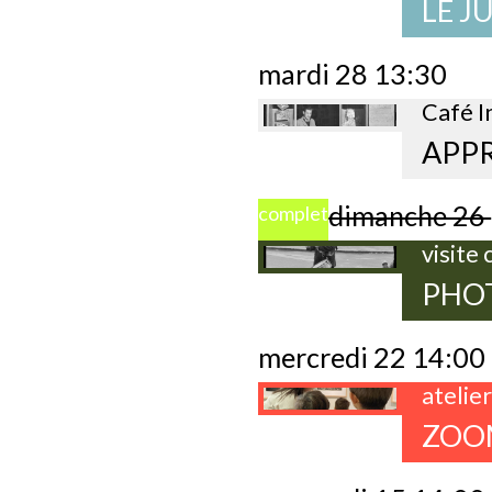
LE J
mardi 28 13:30
Café I
APPR
dimanche 26
complet
visite
PHOT
mercredi 22 14:00
atelie
ZOO