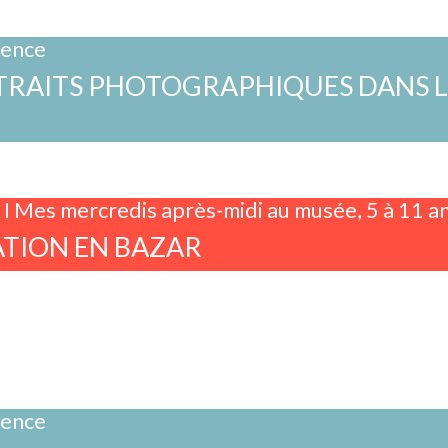
rence
RAITS PHOTOGRAPHIQUES DANS LE
I
r I Mes mercredis après-midi au musée, 5 à 11 a
TION EN BAZAR
rence