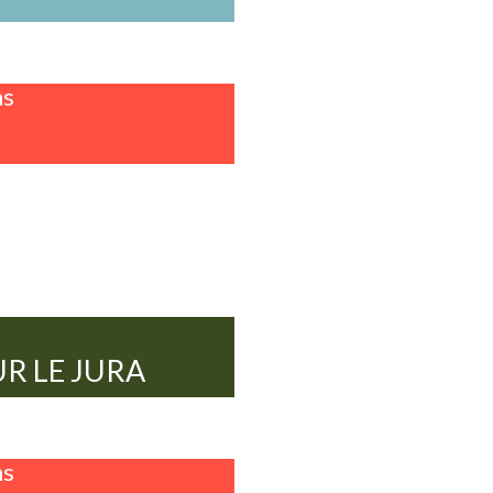
ns
R LE JURA
ns