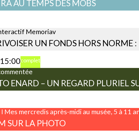
URA AU TEMPS DES MOBS
nteractif Memoriav
IVOISER UN FONDS HORS NORME : 
15:00
complet
 commentée
O ENARD – UN REGARD PLURIEL SU
r I Mes mercredis après-midi au musée, 5 à 11 a
M SUR LA PHOTO