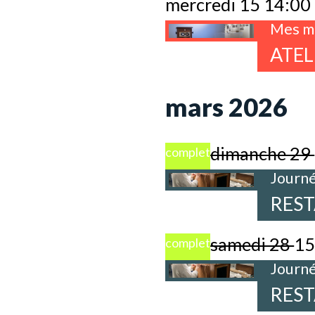
mercredi 15 14:00
Mes me
ATEL
mars 2026
dimanche 29
complet
Journé
REST
samedi 28
15
complet
Journé
REST