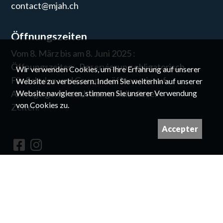
contact@mjah.ch
Öffnungszeiten
Vom 8. März bis am 8. Juni 2025 :
Öffnungszeiten - Reservierung obligatorisch
Wir verwenden Cookies, um Ihre Erfahrung auf unserer
Für Schulen und Gruppen öffnen wir auf
Website zu verbessern. Indem Sie weiterhin auf unserer
Website navigieren, stimmen Sie unserer Verwendung
Anfrage gerne auch ausserhalb dieser
von Cookies zu.
Zeiten.
Accepter
Newsletter
©
Für die Rechte an den Bildern nehmen Sie
bitte Kontakt mit uns auf.
Vorgestellt und entworfen von
Giorgianni & Moeschler