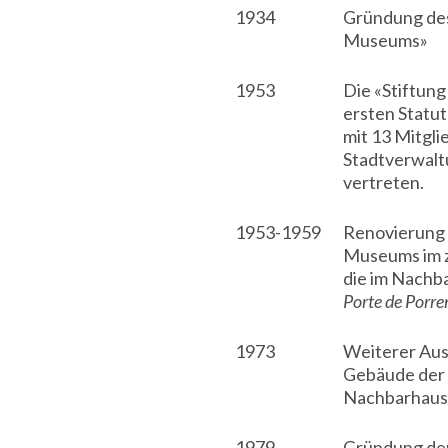
1934
Gründung des
Museums»
1953
Die «Stiftun
ersten Statut
mit 13 Mitgli
Stadtverwal
vertreten.
1953-1959
Renovierung 
Museums im z
die im Nachba
Porte de Porre
1973
Weiterer Aus
Gebäude der 
Nachbarhaus 
1979
Gründung der