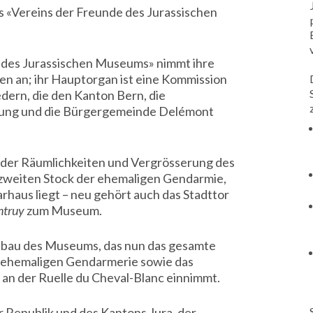
 «Vereins der Freunde des Jurassischen
g des Jurassischen Museums» nimmt ihre
en an; ihr Hauptorgan ist eine Kommission
edern, die den Kanton Bern, die
tung und die Bürgergemeinde Delémont
der Räumlichkeiten und Vergrösserung des
weiten Stock der ehemaligen Gendarmie,
rhaus liegt – neu gehört auch das Stadttor
ntruy
zum Museum.
bau des Museums, das nun das gesamte
ehemaligen Gendarmerie sowie das
an der Ruelle du Cheval-Blanc einnimmt.
 Republik und des Kantons Jura, der