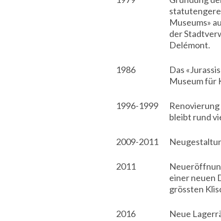
statutengerec
Museums» au
der Stadtver
Delémont.
1986
Das «Jurassi
Museum für K
1996-1999
Renovierung 
bleibt rund v
2009-2011
Neugestaltun
2011
Neueröffnung
einer neuen D
grössten Klis
2016
Neue Lagerrä