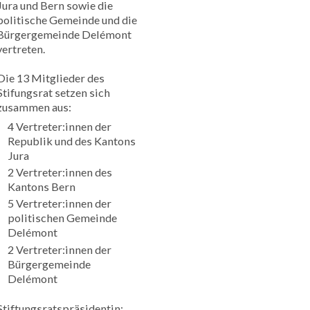
Jura und Bern sowie die
politische Gemeinde und die
Bürgergemeinde Delémont
vertreten.
Die 13 Mitglieder des
Stifungsrat setzen sich
zusammen aus:
4 Vertreter:innen der
Republik und des Kantons
Jura
2 Vertreter:innen des
Kantons Bern
5 Vertreter:innen der
politischen Gemeinde
Delémont
2 Vertreter:innen der
Bürgergemeinde
Delémont
Stiftungsratspräsidentin: