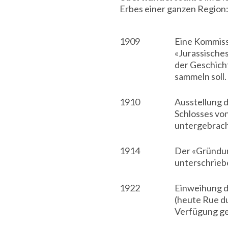
Erbes einer ganzen Region
1909
Eine Kommiss
«Jurassische
der Geschich
sammeln soll.
1910
Ausstellung 
Schlosses vo
untergebracht
1914
Der «Gründun
unterschrieb
1922
Einweihung d
(heute Rue du
Verfügung ge