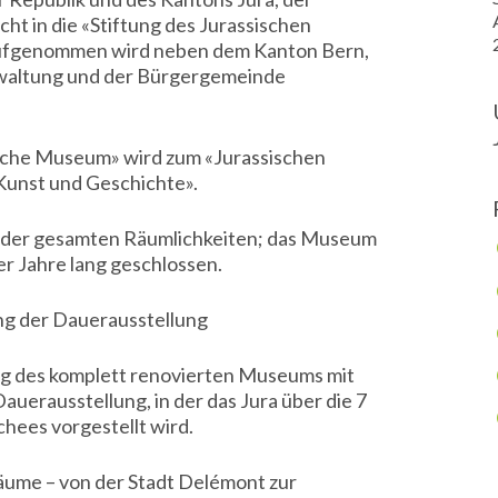
ht in die «Stiftung des Jurassischen
fgenommen wird neben dem Kanton Bern,
waltung und der Bürgergemeinde
sche Museum» wird zum «Jurassischen
unst und Geschichte».
der gesamten Räumlichkeiten; das Museum
ier Jahre lang geschlossen.
g der Dauerausstellung
 des komplett renovierten Museums mit
auerausstellung, in der das Jura über die 7
chees vorgestellt wird.
ume – von der Stadt Delémont zur