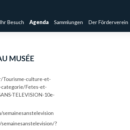
Ihr Besuch
Agenda
Sammlungen
Der Förderverein
AU MUSÉE
/Tourisme-culture-et-
-categorie/Fetes-et-
SANS-TELEVISION-10e-
/semainesanstelevision
/semainesanstelevision/?