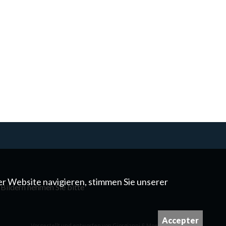
er Website navigieren, stimmen Sie unserer
 Bildern nehmen Sie bitte
Accepter
Vorgestellt und entworfen von
Giorgianni & Moeschler