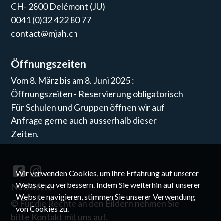
CH- 2800 Delémont (JU)
0041 (0)32 422 80 77
contact@mjah.ch
Öffnungszeiten
Vom 8. März bis am 8. Juni 2025 :
Öffnungszeiten - Reservierung obligatorisch
Für Schulen und Gruppen öffnen wir auf
Anfrage gerne auch ausserhalb dieser
Zeiten.
Wir verwenden Cookies, um Ihre Erfahrung auf unserer
Website zu verbessern. Indem Sie weiterhin auf unserer
Newsletter
Website navigieren, stimmen Sie unserer Verwendung
©
Für die Rechte an den Bildern nehmen Sie
von Cookies zu.
bitte Kontakt mit uns auf.