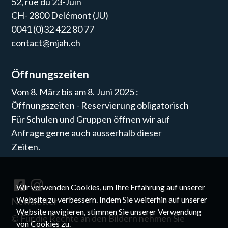
52, rue du 23-Juin
CH- 2800 Delémont (JU)
0041 (0)32 422 80 77
contact@mjah.ch
Öffnungszeiten
Vom 8. März bis am 8. Juni 2025 :
Öffnungszeiten - Reservierung obligatorisch
Für Schulen und Gruppen öffnen wir auf
Anfrage gerne auch ausserhalb dieser
Zeiten.
Wir verwenden Cookies, um Ihre Erfahrung auf unserer
Website zu verbessern. Indem Sie weiterhin auf unserer
Newsletter
Website navigieren, stimmen Sie unserer Verwendung
©
Für die Rechte an den Bildern nehmen Sie
von Cookies zu.