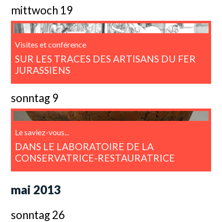
mittwoch 19
Visites et conférence
SUR LES TRACES DES ARTISANS DU FER
JURASSIENS
sonntag 9
Le saviez-vous...
DANS LE LABORATOIRE DE LA
CONSERVATRICE-RESTAURATRICE
mai 2013
sonntag 26