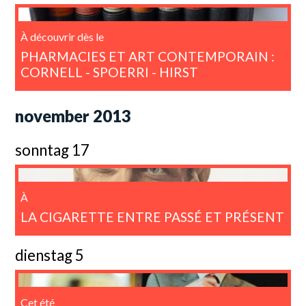
À découvrir dès le
PHARMACIES ET ART CONTEMPORAIN :
CORNELL - SPOERRI - HIRST
november 2013
sonntag 17
À
LA CIGARETTE ENTRE PASSÉ ET PRÉSENT
dienstag 5
Cet été