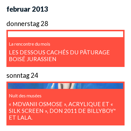
februar 2013
donnerstag 28
La rencontre du mois
LES DESSOUS CACHÉS DU PÂTURAGE
BOISÉ JURASSIEN
sonntag 24
Nuit des musées
« MDVANII OSMOSE », ACRYLIQUE ET «
SILK SCREEN », DON 2011 DE BILLYBOY*
ET LALA.