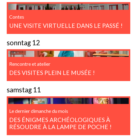
Contes
UNE VISITE VIRTUELLE DANS LE PASSÉ !
sonntag 12
Rencontre et atelier
DES VISITES PLEIN LE MUSÉE !
samstag 11
Le dernier dimanche du mois
DES ÉNIGMES ARCHÉOLOGIQUES À
RÉSOUDRE À LA LAMPE DE POCHE !