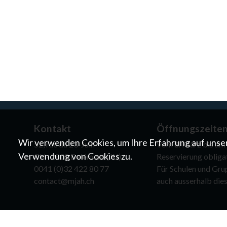
Kontakt
Öffnungszeite
Wir verwenden Cookies, um Ihre Erfahrung auf unser
52, rue du 23-Juin
Vom 8. März bis am 8
Verwendung von Cookies zu.
CH- 2800 Delémont (JU)
Reservierung obliga
0041 (0)32 422 80 77
Für Schulen und Gru
contact@mjah.ch
auch ausserhalb dies