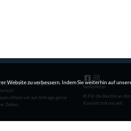
n
er Website zu verbessern. Indem Sie weiterhin auf unser
. Juni 2025 : Öffnungszeiten -
Newsletter
torisch
©
Für die Rechte an den
ppen öffnen wir auf Anfrage gerne
Kontakt mit uns auf.
er Zeiten.