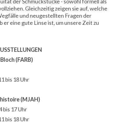
uität der Schmuckstücke - sowohl formell als
llziehen. Gleichzeitig zeigen sie auf, welche
egfälle und neugestellten Fragen der
er eine gute Linse ist, um unsere Zeit zu
AUSSTELLUNGEN
t Bloch (FARB)
 19 Uhr
11 bis 18 Uhr
'histoire (MJAH)
4 bis 17 Uhr
1 bis 18 Uhr