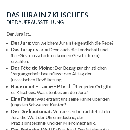
DAS JURA IN 7 KLISCHEES
DIE DAUERAUSSTELLUNG
Der Jura ist…
Der Jura:
Von welchem Jura ist eigentlich die Rede?
Das Juragestein:
Denn auch die Landschaft und
ihre Gesteinsschichten können Geschichte(n)
erzählen.
Der Tête de Moine:
Der Bezug zur christlichen
Vergangenheit beeinflusst den Alltag der
jurassischen Bevölkerung.
Bauernhof – Tanne – Pferd:
Über jeden Ort gibt
es Klischees. Was steht es um den Jura?
Eine Fahne:
Was erzählt uns seine Fahne über den
jüngsten Schweizer Kanton?
Der Drehautomat:
Von aussen betrachtet ist der
Jura die Welt der Uhrenindustrie, der
Präzisionstechnik und der Mikromechanik.
Das Ende der Welt?
«Der Jura? Das ist doch das