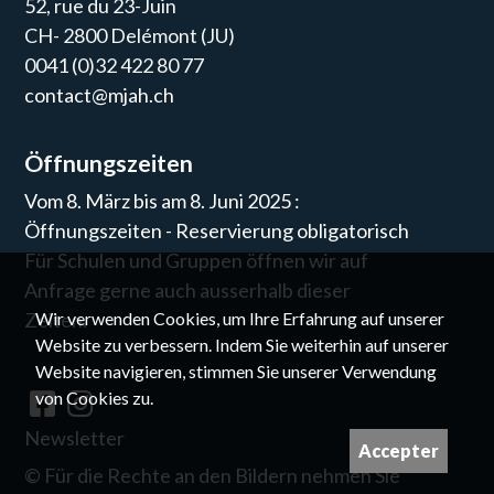
52, rue du 23-Juin
CH- 2800 Delémont (JU)
0041 (0)32 422 80 77
contact@mjah.ch
Öffnungszeiten
Vom 8. März bis am 8. Juni 2025 :
Öffnungszeiten - Reservierung obligatorisch
Für Schulen und Gruppen öffnen wir auf
Anfrage gerne auch ausserhalb dieser
Wir verwenden Cookies, um Ihre Erfahrung auf unserer
Zeiten.
Website zu verbessern. Indem Sie weiterhin auf unserer
Website navigieren, stimmen Sie unserer Verwendung
von Cookies zu.
Newsletter
Accepter
©
Für die Rechte an den Bildern nehmen Sie