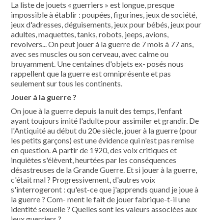
La liste de jouets « guerriers » est longue, presque
impossible à établir : poupées, figurines, jeux de société,
jeux d'adresses, déguisements, jeux pour bébés, jeux pour
adultes, maquettes, tanks, robots, jeeps, avions,
revolvers... On peut jouer à la guerre de 7 mois à 77 ans,
avec ses muscles ou son cerveau, avec calme ou
bruyamment. Une centaines d'objets ex- posés nous
rappellent que la guerre est omniprésente et pas
seulement sur tous les continents.
Jouer à la guerre ?
On joue à la guerre depuis la nuit des temps, l'enfant
ayant toujours imité l'adulte pour assimiler et grandir. De
l'Antiquité au début du 20e siècle, jouer à la guerre (pour
les petits garçons) est une évidence qui n'est pas remise
en question. A partir de 1920, des voix critiques et
inquiètes s'élèvent, heurtées par les conséquences
désastreuses de la Grande Guerre. Et si jouer à la guerre,
c'était mal ? Progressivement, d'autres voix
s'interrogeront : qu'est-ce que j'apprends quand je joue à
la guerre ? Com- ment le fait de jouer fabrique-t-il une
identité sexuelle ? Quelles sont les valeurs associées aux
jeux guerriers ?