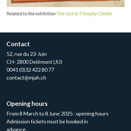
Related to the exhibition
The Jura in 7 Deadly Clichés
Contact
52, rue du 23-Juin
CH- 2800 Delémont (JU)
0041 (0)32 422 80 77
contact@mjah.ch
Opening hours
From 8 March to 8 June 2025 : opening hours
Admission tickets must be booked in
advance.