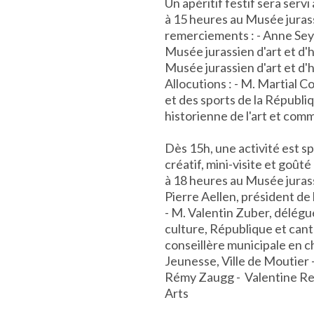
Un apéritif festif sera servi
à 15 heures au Musée jurass
remerciements : - Anne Sey
Musée jurassien d'art et d'h
Musée jurassien d'art et d'h
Allocutions : - M. Martial C
et des sports de la Républi
historienne de l'art et comm
Dès 15h, une activité est s
créatif, mini-visite et goûté
à 18 heures au Musée jurass
Pierre Aellen, président de
- M. Valentin Zuber, délégué
culture, République et cant
conseillère municipale en ch
Jeunesse, Ville de Moutier 
Rémy Zaugg - Valentine Re
Arts