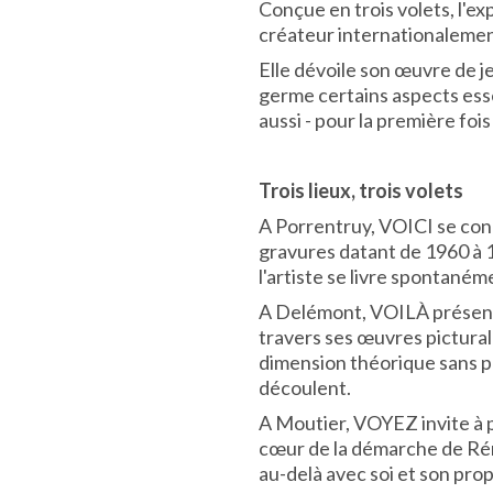
Conçue en trois volets, l'ex
créateur internationaleme
Elle dévoile son œuvre de 
germe certains aspects esse
aussi - pour la première foi
Trois lieux, trois volets
A Porrentruy, VOICI se conc
gravures datant de 1960 à 
l'artiste se livre spontanéme
A Delémont, VOILÀ présente 
travers ses œuvres picturale
dimension théorique sans pou
découlent.
A Moutier, VOYEZ invite à p
cœur de la démarche de Ré
au-delà avec soi et son pro