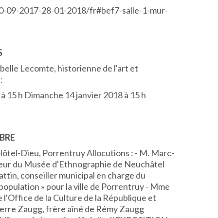
-30-09-2017-28-01-2018/fr#bef7-salle-1-mur-
S
elle Lecomte, historienne de l'art et
:
 15 h Dimanche 14 janvier 2018 à 15 h
MBRE
ôtel-Dieu, Porrentruy Allocutions : - M. Marc-
teur du Musée d'Ethnographie de Neuchâtel
attin, conseiller municipal en charge du
 population » pour la ville de Porrentruy - Mme
 l'Office de la Culture de la République et
ierre Zaugg, frère aîné de Rémy Zaugg