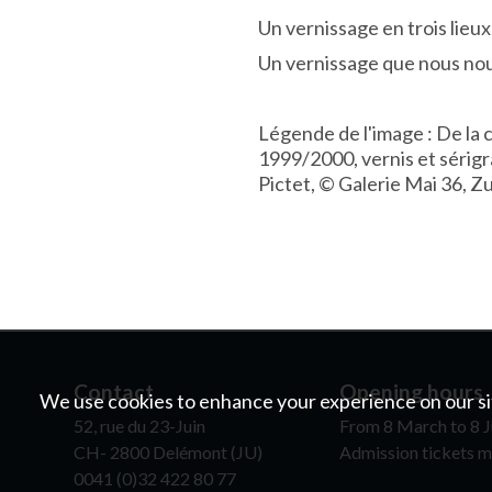
Un vernissage en trois lieux
Un vernissage que nous nou
Légende de l'image : De la 
1999/2000, vernis et sérigr
Pictet, © Galerie Mai 36, Z
Contact
Opening hours
We use cookies to enhance your experience on our sit
52, rue du 23-Juin
From 8 March to 8 J
CH- 2800 Delémont (JU)
Admission tickets m
0041 (0)32 422 80 77