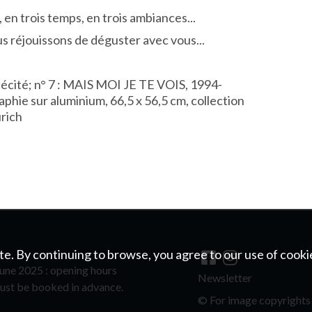
, en trois temps, en trois ambiances...
s réjouissons de déguster avec vous...
cécité; n° 7 : MAIS MOI JE TE VOIS, 1994-
aphie sur aluminium, 66,5 x 56,5 cm, collection
urich
e. By continuing to browse, you agree to our use of cooki
une 2025 : opening hours
Newsletter
ust be booked in advance.
©
For image copyrights