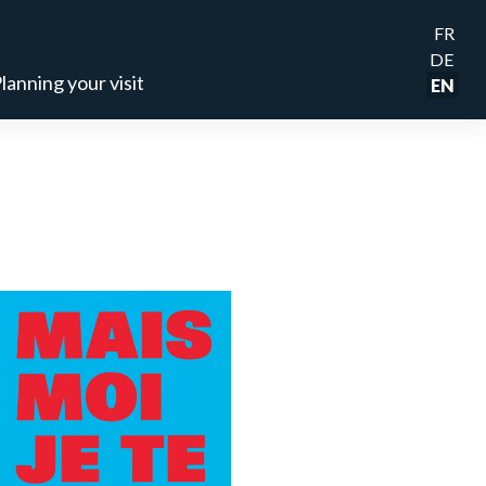
FR
DE
lanning your visit
EN