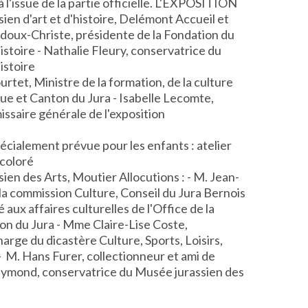
 à l'issue de la partie officielle. L'EXPOSITION
ien d'art et d'histoire, Delémont Accueil et
doux-Christe, présidente de la Fondation du
istoire - Nathalie Fleury, conservatrice du
istoire
ourtet, Ministre de la formation, de la culture
que et Canton du Jura - Isabelle Lecomte,
issaire générale de l'exposition
pécialement prévue pour les enfants
: atelier
 coloré
ien des Arts, Moutier Allocutions : - M. Jean-
 la commission Culture, Conseil du Jura Bernois
 aux affaires culturelles de l'Office de la
on du Jura - Mme Claire-Lise Coste,
arge du dicastère Culture, Sports, Loisirs,
- M. Hans Furer, collectionneur et ami de
ymond, conservatrice du Musée jurassien des