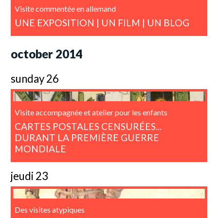
Visite commentée en allemand
UNE EXPOSITION | UN FILM | UN BLOG
october 2014
sunday 26
Visite accompagnée et atelier pour les enfants
CARTES POSTALES CENSURÉES...
DURANT LA PREMIÈRE GUERRE
MONDIALE
jeudi 23
Des visites atypiques