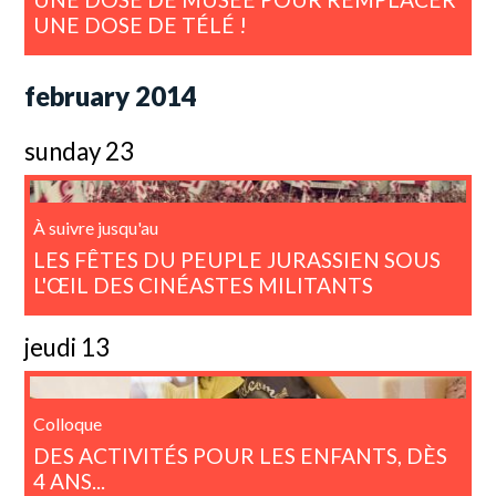
UNE DOSE DE TÉLÉ !
february 2014
sunday 23
À suivre jusqu'au
LES FÊTES DU PEUPLE JURASSIEN SOUS
L'ŒIL DES CINÉASTES MILITANTS
jeudi 13
Colloque
DES ACTIVITÉS POUR LES ENFANTS, DÈS
4 ANS...