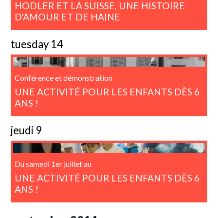
HODLER ET LA SUISSE, UNE HISTOIRE
D'AMOUR ET DE HAINE
tuesday 14
Conférence et démonstration
UNE ACTIVITÉ POUR LES ENFANTS DÈS 6
ANS !
jeudi 9
Du samedi 1er juillet au
UNE ACTIVITÉ POUR LES ENFANTS DÈS 6
ANS !