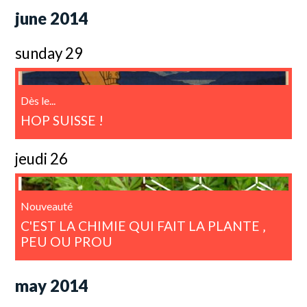
june 2014
sunday 29
Dès le...
HOP SUISSE !
jeudi 26
Nouveauté
C'EST LA CHIMIE QUI FAIT LA PLANTE ‚
PEU OU PROU
may 2014