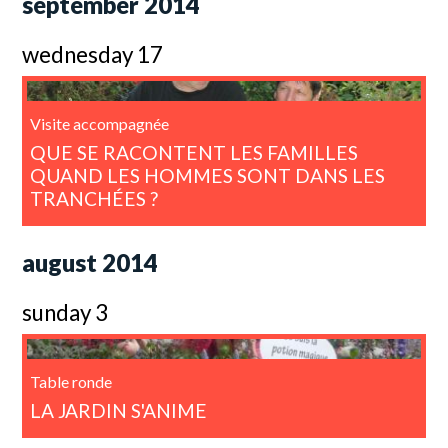
september 2014
wednesday 17
Visite accompagnée
QUE SE RACONTENT LES FAMILLES
QUAND LES HOMMES SONT DANS LES
TRANCHÉES ?
august 2014
sunday 3
Table ronde
LA JARDIN S'ANIME