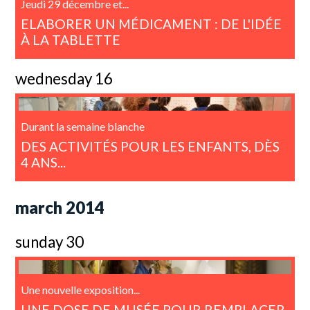
Jeudi 29 décembre et...
ELABORER UN MÉDICAMENT : DE L'IDÉE
À LA TABLETTE
wednesday 16
Durant la semaine blanche
DES ACTIVITÉS POUR LES ENFANTS, DÈS
4 ANS...
march 2014
sunday 30
Une nouvelle exposition...
UNE DOSE DE MUSÉE POUR REMPLACER