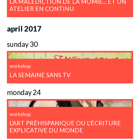
LA MALÉDICTION DE LA MOMIE... ET UN
ATELIER EN CONTINU
april 2017
sunday 30
workshop
LA SEMAINE SANS TV
monday 24
workshop
L'ART PRÉHISPANIQUE OU L'ÉCRITURE
EXPLICATIVE DU MONDE