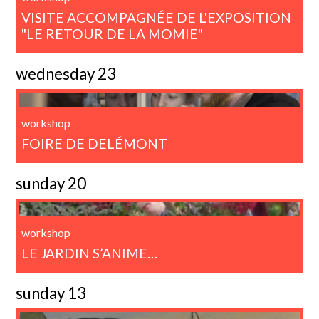
VISITE ACCOMPAGNÉE DE L'EXPOSITION
"LE RETOUR DE LA MOMIE"
wednesday 23
workshop
FOIRE DE DELÉMONT
sunday 20
workshop
LE JARDIN S’ANIME…
sunday 13