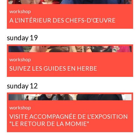
workshop
A L'INTÉRIEUR DES CHEFS-D'ŒUVRE
sunday 19
workshop
SUIVEZ LES GUIDES EN HERBE
sunday 12
workshop
VISITE ACCOMPAGNÉE DE L'EXPOSITION
"LE RETOUR DE LA MOMIE"