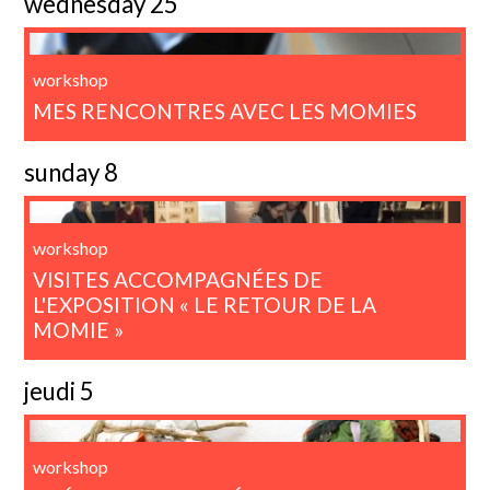
wednesday 25
workshop
MES RENCONTRES AVEC LES MOMIES
sunday 8
workshop
VISITES ACCOMPAGNÉES DE
L'EXPOSITION « LE RETOUR DE LA
MOMIE »
jeudi 5
workshop