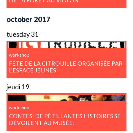
DE LA FORÊT AU VIOLON
october 2017
tuesday 31
workshop
FÊTE DE LA CITROUILLE ORGANISÉE PAR
L'ESPACE JEUNES
jeudi 19
workshop
CONTES: DE PÉTILLANTES HISTOIRES SE
DÉVOILENT AU MUSÉE!