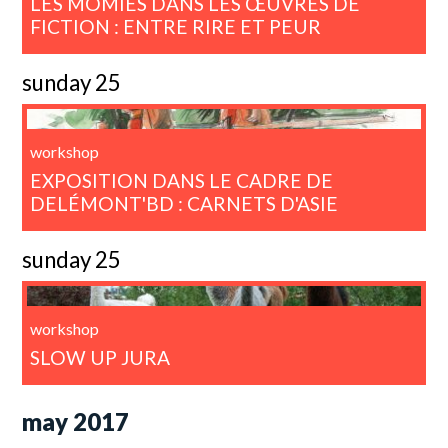
LES MOMIES DANS LES ŒUVRES DE
FICTION : ENTRE RIRE ET PEUR
sunday 25
workshop
EXPOSITION DANS LE CADRE DE
DELÉMONT'BD : CARNETS D'ASIE
sunday 25
workshop
SLOW UP JURA
may 2017